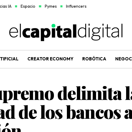
ias IA
Espacio
Pymes
Influencers
TIFICIAL
CREATOR ECONOMY
ROBÓTICA
NEGOC
upremo delimita l
d de los bancos 
ión