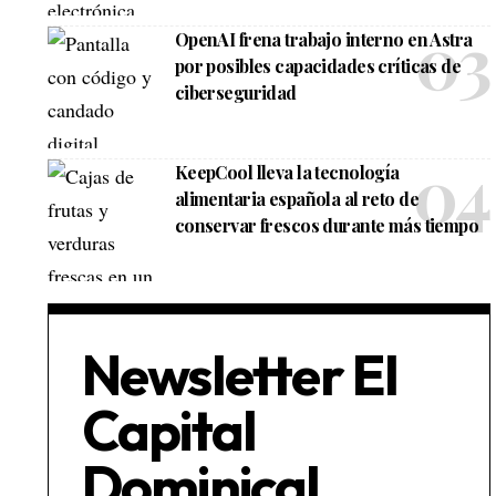
OpenAI frena trabajo interno en Astra
por posibles capacidades críticas de
ciberseguridad
KeepCool lleva la tecnología
alimentaria española al reto de
conservar frescos durante más tiempo
Newsletter El
Capital
Dominical