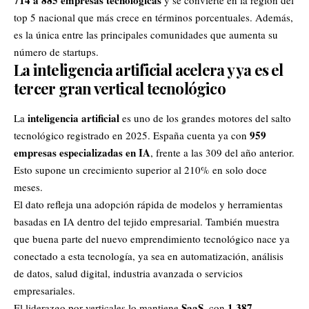
714 a 885 empresas tecnológicas
y se convierte en la región del
top 5 nacional que más crece en términos porcentuales. Además,
es la única entre las principales comunidades que aumenta su
número de startups.
La inteligencia artificial acelera y ya es el
tercer gran vertical tecnológico
inteligencia artificial
La
es uno de los grandes motores del salto
959
tecnológico registrado en 2025. España cuenta ya con
empresas especializadas en IA
, frente a las 309 del año anterior.
Esto supone un crecimiento superior al 210% en solo doce
meses.
El dato refleja una adopción rápida de modelos y herramientas
basadas en IA dentro del tejido empresarial. También muestra
que buena parte del nuevo emprendimiento tecnológico nace ya
conectado a esta tecnología, ya sea en automatización, análisis
de datos, salud digital, industria avanzada o servicios
empresariales.
SaaS
1.387
El liderazgo por verticales lo mantiene
, con