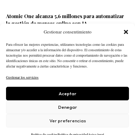
Atomic One alcanza 5,6 millones para automatizar
la gestión de marcas online con IA
Gestionar consentimiento
Redacción ECD
Hace 9 horas
Para ofrecer las mejores experiencias, utilizamos tecnologías como las cookies para
almacenar y/o acceder a la información del dispositivo. El consentimiento de estas
tecnologías nos permitirá procesar datos como el comportamiento de navegación o las
identificaciones únicas en este sitio. No consentir o retirar el consentimiento, puede
afectar negativamente a ciertas características y funciones.
Gestionar los servicios
Aceptar
STARTUPS
INTELIGENCIA ARTIFICIAL
CREATOR ECONOMY
ROBÓTICA
NEGOCIOS
Denegar
ECONOMÍA
ACTUALIDAD
PUBLICIDAD
NOSOTROS
POLÍTICA EDITORIAL
Ver preferencias
AVISO LEGAL
PRIVACIDAD
COOKIES
© 2025 El Capital Digital
Política de cookies
Política de privacidad
Aviso legal