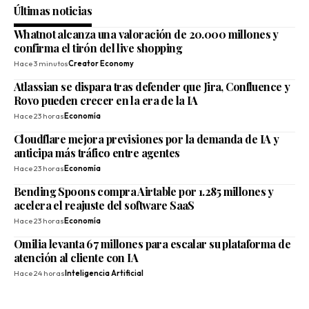
Últimas noticias
Whatnot alcanza una valoración de 20.000 millones y
confirma el tirón del live shopping
Hace 3 minutos
Creator Economy
Atlassian se dispara tras defender que Jira, Confluence y
Rovo pueden crecer en la era de la IA
Hace 23 horas
Economía
Cloudflare mejora previsiones por la demanda de IA y
anticipa más tráfico entre agentes
Hace 23 horas
Economía
Bending Spoons compra Airtable por 1.285 millones y
acelera el reajuste del software SaaS
Hace 23 horas
Economía
Omilia levanta 67 millones para escalar su plataforma de
atención al cliente con IA
Hace 24 horas
Inteligencia Artificial