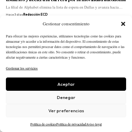
La filial de Alphabet elimina la lista de espera en Dallas y avanza hacia…
Hace 3 días
Redacción ECD
Gestionar consentimiento
Para ofrecer las mejores experiencias, utilizamos tecnologías como las cookies para
almacenar y/o acceder a la información del dispositivo. El consentimiento de estas
tecnologías nos permitirá procesar datos como el comportamiento de navegación o las
identificaciones únicas en este sitio. No consentir o retirar el consentimiento, puede
afectar negativamente a ciertas características y funciones.
Gestionar los servicios
Aceptar
Denegar
Ver preferencias
Kreios Space prepara con NanoAvionics un satélite
Política de cookies
Política de privacidad
Aviso legal
VLEO que puede reforzar el deep tech español