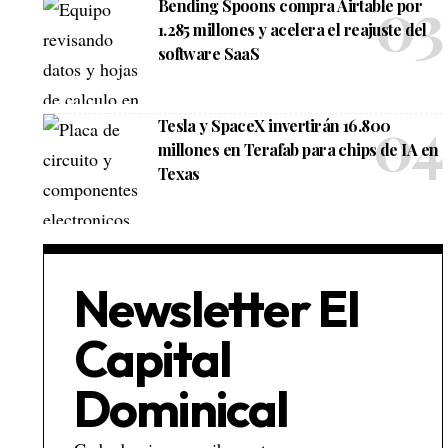
Bending Spoons compra Airtable por
1.285 millones y acelera el reajuste del
software SaaS
Tesla y SpaceX invertirán 16.800
millones en Terafab para chips de IA en
Texas
Newsletter El
Capital
Dominical