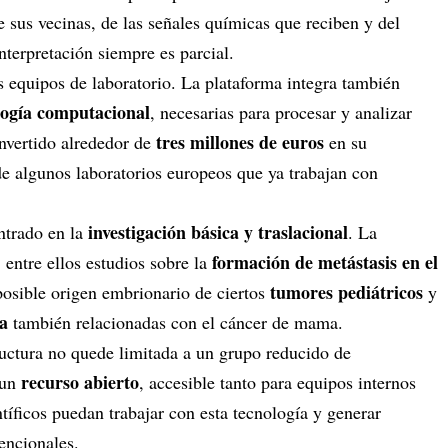
 sus vecinas, de las señales químicas que reciben y del
nterpretación siempre es parcial.
s equipos de laboratorio. La plataforma integra también
logía computacional
, necesarias para procesar y analizar
tres millones de euros
nvertido alrededor de
en su
 de algunos laboratorios europeos que ya trabajan con
investigación básica y traslacional
entrado en la
. La
formación de metástasis en el
 entre ellos estudios sobre la
tumores pediátricos
posible origen embrionario de ciertos
y
na
también relacionadas con el cáncer de mama.
tructura no quede limitada a un grupo reducido de
recurso abierto
 un
, accesible tanto para equipos internos
íficos puedan trabajar con esta tecnología y generar
encionales.