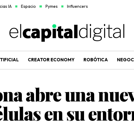
ias IA
Espacio
Pymes
Influencers
TIFICIAL
CREATOR ECONOMY
ROBÓTICA
NEGOC
ona abre una nuev
élulas en su ento