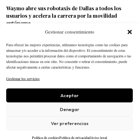
Waymo abre sus robotaxis de Dallas a todos los
usuarios y acelera la carrera por la movilidad
autónoma
Gestionar consentimiento
Redacción ECD
Hace 2 días
Para ofrecer las mejores experiencias, utilizamos tecnologías como las cookies para
almacenar y/o acceder a la información del dispositivo. El consentimiento de estas
tecnologías nos permitirá procesar datos como el comportamiento de navegación o las
identificaciones únicas en este sitio. No consentir o retirar el consentimiento, puede
afectar negativamente a ciertas características y funciones.
Gestionar los servicios
Aceptar
STARTUPS
INTELIGENCIA ARTIFICIAL
CREATOR ECONOMY
ROBÓTICA
NEGOCIOS
Denegar
ECONOMÍA
ACTUALIDAD
PUBLICIDAD
NOSOTROS
POLÍTICA EDITORIAL
Ver preferencias
AVISO LEGAL
PRIVACIDAD
COOKIES
© 2025 El Capital Digital
Política de cookies
Política de privacidad
Aviso legal