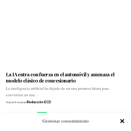
La IA entra con fuerza en el automóvil y amenaza el
modelo clásico de concesionario
La inteligencia artificial ha dejado de ser una promesa futura para
convertirse en una…
Hace 4 meses
Redacción ECD
1
2
3
4
…
9
10
Gestionar consentimiento