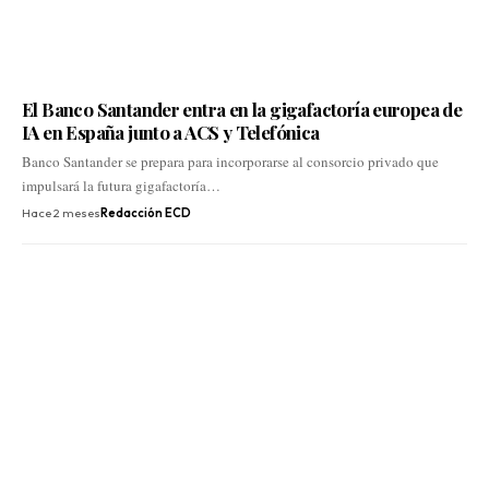
El Banco Santander entra en la gigafactoría europea de
IA en España junto a ACS y Telefónica
Banco Santander se prepara para incorporarse al consorcio privado que
impulsará la futura gigafactoría…
Hace 2 meses
Redacción ECD