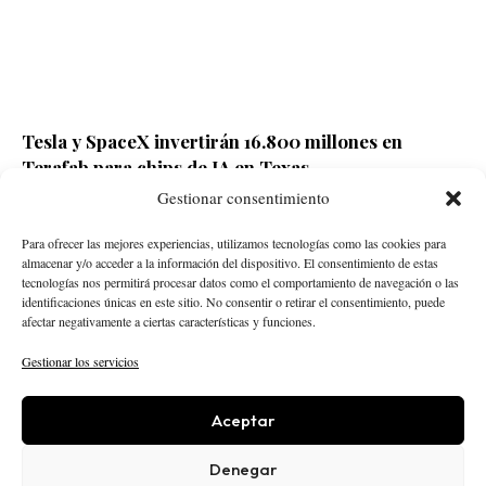
Tesla y SpaceX invertirán 16.800 millones en
Terafab para chips de IA en Texas
Gestionar consentimiento
Redacción ECD
Hace 1 día
Para ofrecer las mejores experiencias, utilizamos tecnologías como las cookies para
almacenar y/o acceder a la información del dispositivo. El consentimiento de estas
tecnologías nos permitirá procesar datos como el comportamiento de navegación o las
identificaciones únicas en este sitio. No consentir o retirar el consentimiento, puede
afectar negativamente a ciertas características y funciones.
Gestionar los servicios
Aceptar
STARTUPS
INTELIGENCIA ARTIFICIAL
CREATOR ECONOMY
ROBÓTICA
NEGOCIOS
Denegar
ECONOMÍA
ACTUALIDAD