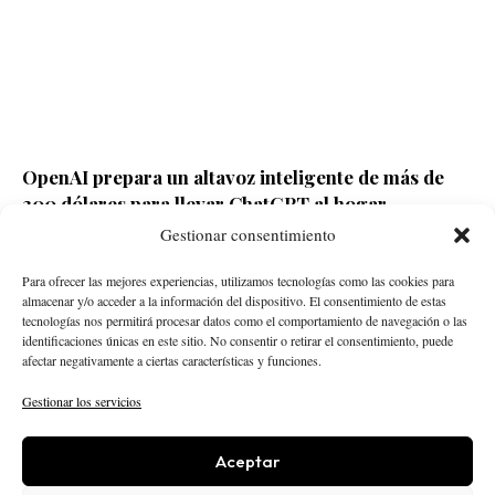
OpenAI prepara un altavoz inteligente de más de
300 dólares para llevar ChatGPT al hogar
Gestionar consentimiento
Redacción ECD
Hace 20 horas
Para ofrecer las mejores experiencias, utilizamos tecnologías como las cookies para
almacenar y/o acceder a la información del dispositivo. El consentimiento de estas
tecnologías nos permitirá procesar datos como el comportamiento de navegación o las
identificaciones únicas en este sitio. No consentir o retirar el consentimiento, puede
afectar negativamente a ciertas características y funciones.
Gestionar los servicios
Aceptar
STARTUPS
INTELIGENCIA ARTIFICIAL
CREATOR ECONOMY
ROBÓTICA
NEGOCIOS