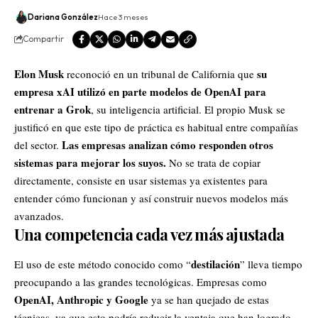
Dariana González
Hace 3 meses
Compartir
Elon Musk
su
reconoció en un tribunal de California que
empresa xAI utilizó en parte modelos de
OpenAI
para
entrenar a Grok
, su inteligencia artificial. El propio Musk se
justificó en que este tipo de práctica es habitual entre compañías
Las empresas analizan cómo responden otros
del sector.
sistemas para mejorar los suyos.
No se trata de copiar
directamente, consiste en usar sistemas ya existentes para
entender cómo funcionan y así construir nuevos modelos más
avanzados.
Una competencia cada vez más ajustada
destilación
El uso de este método conocido como “
” lleva tiempo
preocupando a las grandes tecnológicas.
Empresas como
OpenAI, Anthropic y
Google
ya se han quejado de estas
técnicas, ya que esto podría reducir la ventaja que han logrado