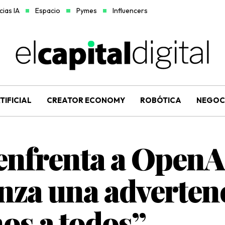
ias IA
Espacio
Pymes
Influencers
TIFICIAL
CREATOR ECONOMY
ROBÓTICA
NEGOC
enfrenta a OpenAI
anza una adverten
os a todos”