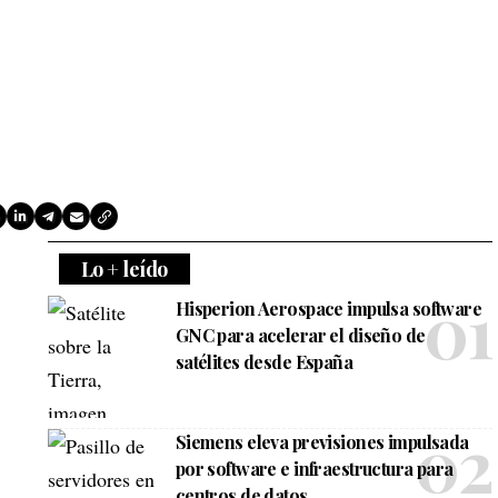
Lo + leído
Hisperion Aerospace impulsa software
GNC para acelerar el diseño de
satélites desde España
Siemens eleva previsiones impulsada
por software e infraestructura para
centros de datos