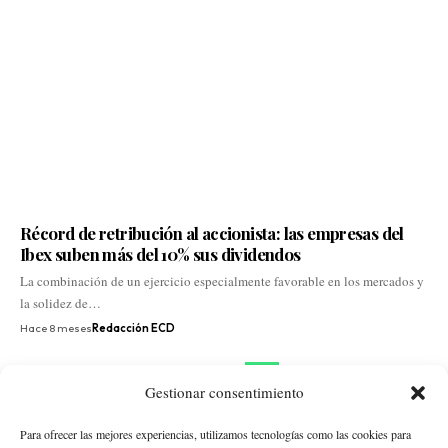
Récord de retribución al accionista: las empresas del
Ibex suben más del 10% sus dividendos
La combinación de un ejercicio especialmente favorable en los mercados y
la solidez de…
Hace 8 meses
Redacción ECD
1
2
…
6
7
8
9
10
11
Gestionar consentimiento
Para ofrecer las mejores experiencias, utilizamos tecnologías como las cookies para