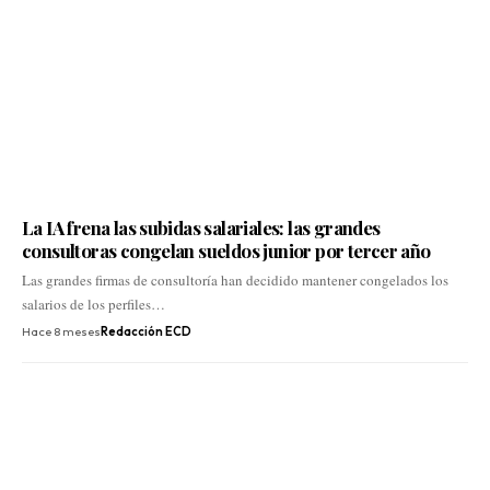
La IA frena las subidas salariales: las grandes
consultoras congelan sueldos junior por tercer año
Las grandes firmas de consultoría han decidido mantener congelados los
salarios de los perfiles…
Hace 8 meses
Redacción ECD