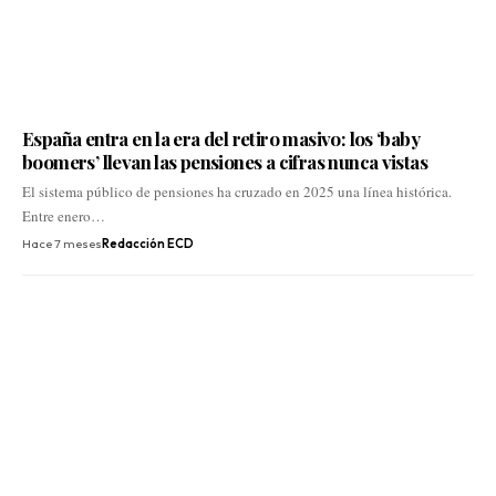
España entra en la era del retiro masivo: los ‘baby
boomers’ llevan las pensiones a cifras nunca vistas
El sistema público de pensiones ha cruzado en 2025 una línea histórica.
Entre enero…
Hace 7 meses
Redacción ECD