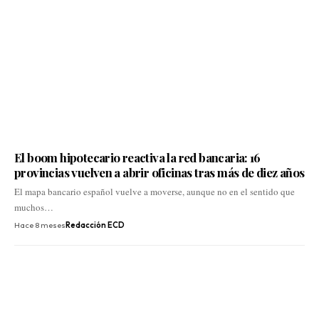
El boom hipotecario reactiva la red bancaria: 16
provincias vuelven a abrir oficinas tras más de diez años
El mapa bancario español vuelve a moverse, aunque no en el sentido que
muchos…
Hace 8 meses
Redacción ECD