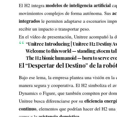
modelos de inteligencia artificial
El H2 integra
cap
ac
movimientos complejos de forma autónoma. Sus
integrados
le permiten adaptarse a escenarios impre
recibir un impacto o transportar peso.
En el vídeo de presentación, Unitree acompañó la 
“Unitree Introducing | Unitree H2 Destiny 
Welcome to this world — standing 180cm tal
The H2 bionic humanoid — born to serve eve
El “Despertar del Destino” de la robó
Bajo ese lema, la empresa plantea una visión en la
manera segura y cooperativa. El H2 simboliza el av
Dynamics o Figure, que también compiten por domi
eficiencia energ
Unitree busca diferenciarse por su
continuo
, elementos que podrían hacer del H2 una 
asistencia doméstica
como a la
.