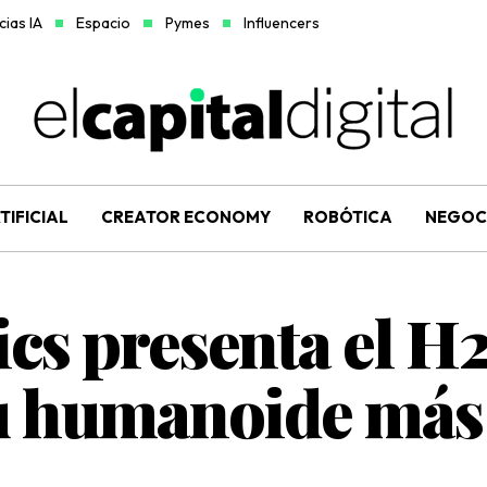
ias IA
Espacio
Pymes
Influencers
TIFICIAL
CREATOR ECONOMY
ROBÓTICA
NEGOC
cs presenta el H
 humanoide más á