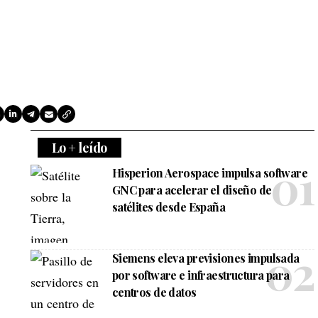
Lo + leído
Hisperion Aerospace impulsa software
GNC para acelerar el diseño de
satélites desde España
Siemens eleva previsiones impulsada
por software e infraestructura para
centros de datos