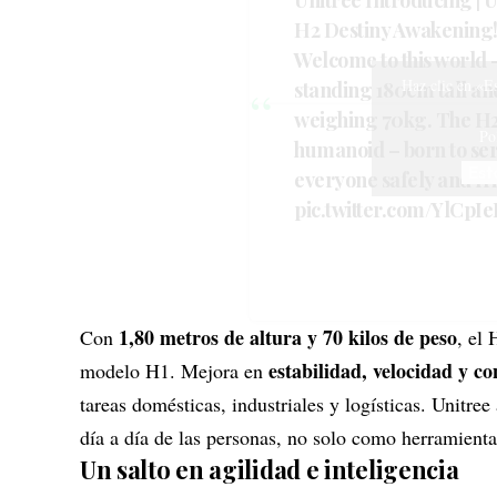
Unitree Introducing | 
H2 Destiny Awakening
Welcome to this world
Haz clic en «E
standing 180cm tall an
weighing 70kg. The H2
Po
humanoid – born to se
Est
everyone safely and fr
pic.
twitter
.com/YlCpIe
1,80 metros de altura y 70 kilos de peso
Con
, el
estabilidad, velocidad y c
modelo H1. Mejora en
tareas domésticas, industriales y logísticas. Unitre
día a día de las personas, no solo como herramienta
Un salto en agilidad e inteligencia