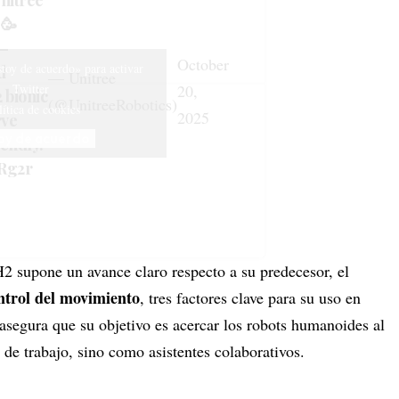
Unitree
!🥳
 —
October
stoy de acuerdo» para activar
d
— Unitree
Twitter
20,
 bionic
(@UnitreeRobotics)
lítica de cookies
2025
rve
oy de acuerdo
iendly.
Rg2r
 H2 supone un avance claro respecto a su predecesor, el
ontrol del movimiento
, tres factores clave para su uso en
e asegura que su objetivo es acercar los robots humanoides al
 de trabajo, sino como asistentes colaborativos.