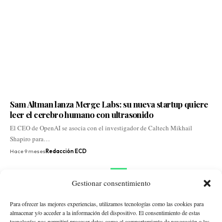
Sam Altman lanza Merge Labs: su nueva startup quiere
leer el cerebro humano con ultrasonido
El CEO de OpenAI se asocia con el investigador de Caltech Mikhail
Shapiro para…
Hace 9 meses
Redacción ECD
1
2
3
4
Gestionar consentimiento
Para ofrecer las mejores experiencias, utilizamos tecnologías como las cookies para
almacenar y/o acceder a la información del dispositivo. El consentimiento de estas
tecnologías nos permitirá procesar datos como el comportamiento de navegación o las