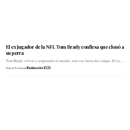
El ex jugador de la NFL Tom Brady confiesa que clonó a
su perra
Tom Brady volvió a sorprender al mundo, esta vez fuera del campo. El ex…
Hace 9 meses
Redacción ECD