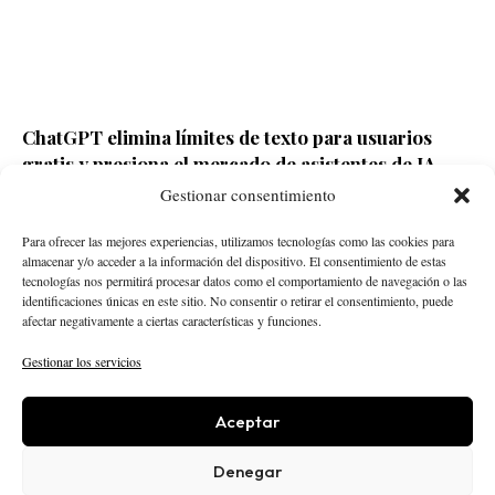
ChatGPT elimina límites de texto para usuarios
gratis y presiona el mercado de asistentes de IA
Gestionar consentimiento
Redacción ECD
Hace 4 horas
Para ofrecer las mejores experiencias, utilizamos tecnologías como las cookies para
almacenar y/o acceder a la información del dispositivo. El consentimiento de estas
tecnologías nos permitirá procesar datos como el comportamiento de navegación o las
identificaciones únicas en este sitio. No consentir o retirar el consentimiento, puede
afectar negativamente a ciertas características y funciones.
Gestionar los servicios
Aceptar
STARTUPS
INTELIGENCIA ARTIFICIAL
CREATOR ECONOMY
ROBÓTICA
NEGOCIOS
Denegar
ECONOMÍA
ACTUALIDAD