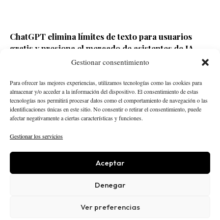
ChatGPT elimina límites de texto para usuarios
gratis y presiona el mercado de asistentes de IA
Gestionar consentimiento
Redacción ECD
Hace 10 horas
Para ofrecer las mejores experiencias, utilizamos tecnologías como las cookies para
almacenar y/o acceder a la información del dispositivo. El consentimiento de estas
tecnologías nos permitirá procesar datos como el comportamiento de navegación o las
identificaciones únicas en este sitio. No consentir o retirar el consentimiento, puede
afectar negativamente a ciertas características y funciones.
Gestionar los servicios
Aceptar
STARTUPS
INTELIGENCIA ARTIFICIAL
CREATOR ECONOMY
ROBÓTICA
NEGOCIOS
Denegar
ECONOMÍA
ACTUALIDAD
PUBLICIDAD
NOSOTROS
POLÍTICA EDITORIAL
Ver preferencias
AVISO LEGAL
PRIVACIDAD
COOKIES
© 2025 El Capital Digital