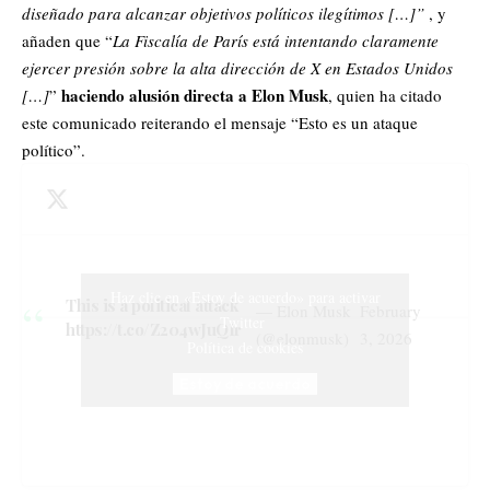
diseñado para alcanzar objetivos políticos ilegítimos […]”
, y
añaden que “
La Fiscalía de París está intentando claramente
ejercer presión sobre la alta dirección de X en
Estados Unidos
haciendo alusión directa a Elon Musk
[…]
”
, quien ha citado
este comunicado reiterando el mensaje “Esto es un ataque
político”.
Haz clic en «Estoy de acuerdo» para activar
This is a political attack
— Elon Musk
February
Twitter
https://t.co/Z204wJuQIr
(@elonmusk)
3, 2026
Política de cookies
Estoy de acuerdo