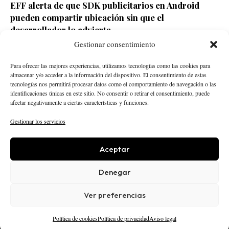
EFF alerta de que SDK publicitarios en Android
pueden compartir ubicación sin que el
desarrollador lo advierta
Gestionar consentimiento
Redacción ECD
Hace 1 día
Para ofrecer las mejores experiencias, utilizamos tecnologías como las cookies para
almacenar y/o acceder a la información del dispositivo. El consentimiento de estas
tecnologías nos permitirá procesar datos como el comportamiento de navegación o las
identificaciones únicas en este sitio. No consentir o retirar el consentimiento, puede
afectar negativamente a ciertas características y funciones.
Gestionar los servicios
Aceptar
STARTUPS
INTELIGENCIA ARTIFICIAL
CREATOR ECONOMY
ROBÓTICA
NEGOCIOS
Denegar
ECONOMÍA
ACTUALIDAD
PUBLICIDAD
NOSOTROS
POLÍTICA EDITORIAL
Ver preferencias
AVISO LEGAL
PRIVACIDAD
COOKIES
© 2025 El Capital Digital
Política de cookies
Política de privacidad
Aviso legal