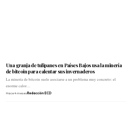
Una granja de tulipanes en Países Bajos usa la minería
de bitcoin para calentar sus invernaderos
La minería de bitcoin suele asociarse a un problema muy concreto: el
enorme calor…
Hace 4 meses
Redacción ECD