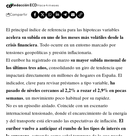
Redacción ECD
Hace 4 meses
Compartir
El principal índice de referencia para las
hipotecas
variables
acelera su subida
en uno de los meses más volátiles desde la
crisis financiera
. Todo ocurre en un entorno marcado por
tensiones geopolíticas y presión inflacionaria.
su mayor subida mensual de
El euríbor ha registrado en marzo
los últimos tres años,
consolidando un giro de tendencia que
impactará directamente en millones de hogares en España. El
ha
indicador, clave para revisar préstamos a tipo variable,
pasado de niveles cercanos al 2,2% a rozar el 2,9% en pocas
semanas
, un movimiento poco habitual por su rapidez.
No es un episodio aislado.
Coincide con un escenario
internacional tensionado, donde el encarecimiento de la energía
El
y del transporte está elevando las expectativas de inflación
.
euríbor vuelve a anticipar el rumbo de los tipos de interés en
la eurozona
, actuando como señal temprana de lo que puede