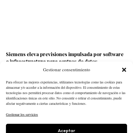
Siemens eleva previsiones impulsada por software
e infraestructura para centros de datos
Gestionar consentimiento
Redacción ECD
Hace 2 días
Para ofrecer las mejores experiencias, utilizamos tecnologías como las cookies para
almacenar y/o acceder a la información del dispositivo. El consentimiento de estas
tecnologías nos permitirá procesar datos como el comportamiento de navegación o las
identificaciones únicas en este sitio. No consentir o retirar el consentimiento, puede
afectar negativamente a ciertas características y funciones.
Gestionar los servicios
Aceptar
STARTUPS
INTELIGENCIA ARTIFICIAL