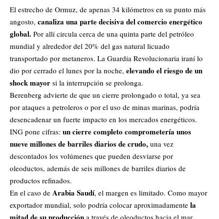
El estrecho de Ormuz, de apenas 34 kilómetros en su punto más
canaliza una parte decisiva del comercio energético
angosto,
global.
Por allí circula cerca de una quinta parte del petróleo
mundial y alrededor del 20% del gas natural licuado
transportado por metaneros.
La Guardia Revolucionaria iraní lo
elevando el riesgo de un
dio por cerrado el lunes por la noche,
shock mayor
si la interrupción se prolonga.
Berenberg advierte de que un cierre prolongado o total, ya sea
por ataques a petroleros o por el uso de minas marinas, podría
desencadenar un fuerte impacto en los mercados energéticos.
un cierre completo comprometería unos
ING pone cifras:
nueve millones de barriles diarios de crudo,
una vez
descontados los volúmenes que pueden desviarse por
oleoductos, además de seis millones de barriles diarios de
productos refinados.
Arabia Saudí
En el caso de
, el margen es limitado. Como mayor
la
exportador mundial, solo podría colocar aproximadamente
mitad de su producción
a través de oleoductos hacia el mar