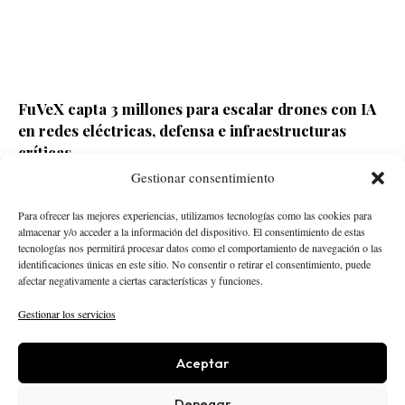
FuVeX capta 3 millones para escalar drones con IA
en redes eléctricas, defensa e infraestructuras
críticas
Gestionar consentimiento
Redacción ECD
Hace 1 día
Para ofrecer las mejores experiencias, utilizamos tecnologías como las cookies para
almacenar y/o acceder a la información del dispositivo. El consentimiento de estas
tecnologías nos permitirá procesar datos como el comportamiento de navegación o las
identificaciones únicas en este sitio. No consentir o retirar el consentimiento, puede
afectar negativamente a ciertas características y funciones.
Gestionar los servicios
Aceptar
STARTUPS
INTELIGENCIA ARTIFICIAL
CREATOR ECONOMY
ROBÓTICA
NEGOCIOS
Denegar