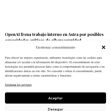
OpenAI frena trabajo interno en Astra por posibles
capacidades críticas de ciberseguridad
Gestionar consentimiento
Redacción ECD
Hace 1 día
Para ofrecer las mejores experiencias, utilizamos tecnologías como las cookies para
almacenar y/o acceder a la información del dispositivo. El consentimiento de estas
tecnologías nos permitirá procesar datos como el comportamiento de navegación o las
identificaciones únicas en este sitio. No consentir o retirar el consentimiento, puede
afectar negativamente a ciertas características y funciones.
Gestionar los servicios
Aceptar
STARTUPS
INTELIGENCIA ARTIFICIAL
CREATOR ECONOMY
ROBÓTICA
NEGOCIOS
Denegar
ECONOMÍA
ACTUALIDAD