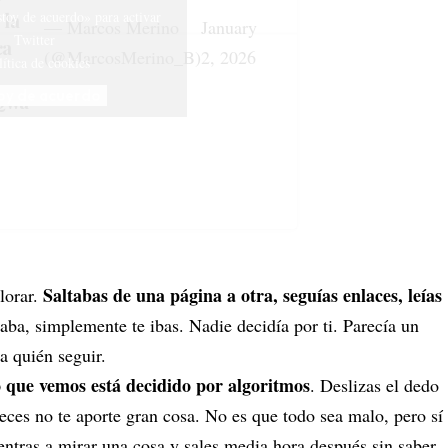
stoy de acuerdo» para activar
 la
— Marcos Merino
January
Twitter
ca
(@MarcosMerino_B)
2, 2026
lítica de cookies
oy de acuerdo
MQwa
Saltabas de una página a otra, seguías enlaces, leías
lorar.
esaba, simplemente te ibas. Nadie decidía por ti. Parecía un
 a quién seguir.
 que vemos está decidido por algoritmos
. Deslizas el dedo
ces no te aporte gran cosa. No es que todo sea malo, pero sí
entras a mirar una cosa y sales media hora después sin saber