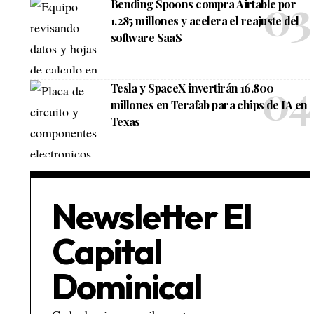
Bending Spoons compra Airtable por
1.285 millones y acelera el reajuste del
software SaaS
Tesla y SpaceX invertirán 16.800
millones en Terafab para chips de IA en
Texas
Newsletter El
Capital
Dominical