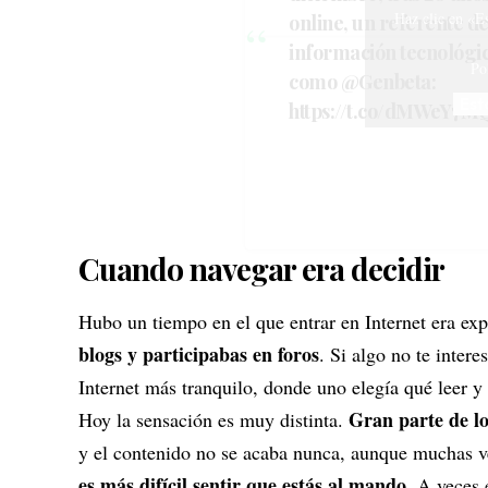
Haz clic en «E
online, un referente de
información tecnológi
Po
como
@Genbeta
:
Est
https://t.co/dMWeY7
Cuando navegar era decidir
Hubo un tiempo en el que entrar en Internet era exp
blogs y participabas en foros
. Si algo no te inter
Internet más tranquilo, donde uno elegía qué leer y
Gran parte de lo
Hoy la sensación es muy distinta.
y el contenido no se acaba nunca, aunque muchas ve
es más difícil sentir que estás al mando
. A veces 