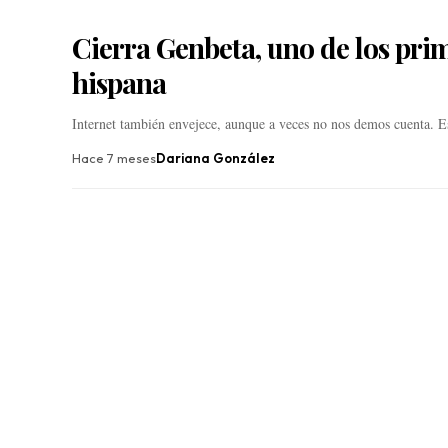
Cierra Genbeta, uno de los prim
hispana
Internet también envejece, aunque a veces no nos demos cuenta. 
Hace 7 meses
Dariana González