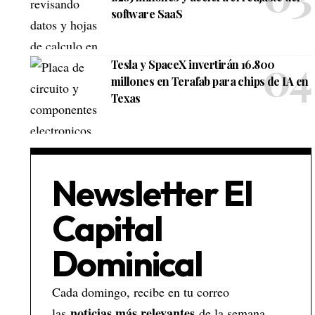
software SaaS
Tesla y SpaceX invertirán 16.800
millones en Terafab para chips de IA en
Texas
Newsletter El
Capital
Dominical
Cada domingo, recibe en tu correo
noticias más relevantes
las
de la semana,