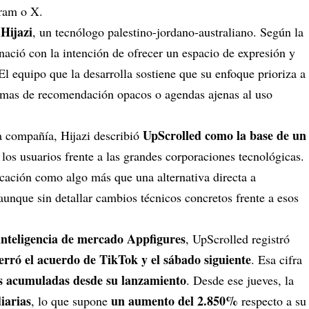
gram
o X.
Hijazi
, un tecnólogo palestino-jordano-australiano. Según la
 nació con la intención de ofrecer un espacio de expresión y
 El equipo que la desarrolla sostiene que su enfoque prioriza a
stemas de recomendación opacos o agendas ajenas al uso
UpScrolled como la base de un
a compañía, Hijazi describió
 los usuarios frente a las grandes corporaciones tecnológicas.
cación como algo más que una alternativa directa a
aunque sin detallar cambios técnicos concretos frente a esos
inteligencia de mercado Appfigures
, UpScrolled registró
cerró el acuerdo de TikTok y el sábado siguiente
. Esa cifra
nes acumuladas desde su lanzamiento
. Desde ese jueves, la
iarias
un aumento del 2.850%
, lo que supone
respecto a su