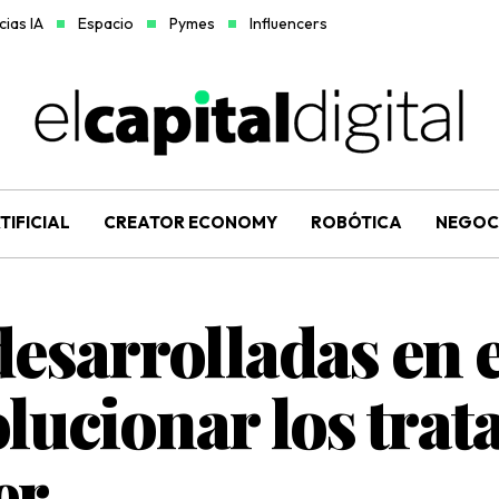
ias IA
Espacio
Pymes
Influencers
TIFICIAL
CREATOR ECONOMY
ROBÓTICA
NEGOC
desarrolladas en 
lucionar los trat
er