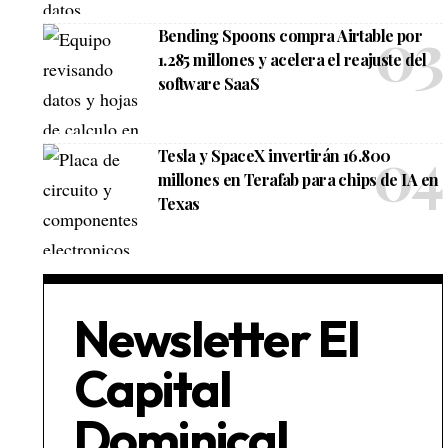
Bending Spoons compra Airtable por
1.285 millones y acelera el reajuste del
software SaaS
Tesla y SpaceX invertirán 16.800
millones en Terafab para chips de IA en
Texas
Newsletter El
Capital
Dominical