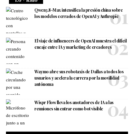
Qwen3.8-Max intensifica la presión china sobre
los modelos cerrados de OpenAI y Anthropic
El viaje de influencers de OpenAI muestra el difícil
encaje entre IA y marketing de creadores
Waymo abre sus robotaxis de Dallas a todos los
usuarios y acelera la carrera por la movilidad
autónoma
Wispr Flow lleva los anotadores de IA a las
reuniones sin entrar como bot visible