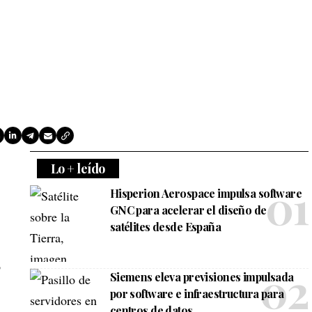
Lo + leído
Hisperion Aerospace impulsa software
GNC para acelerar el diseño de
satélites desde España
o
Siemens eleva previsiones impulsada
por software e infraestructura para
centros de datos