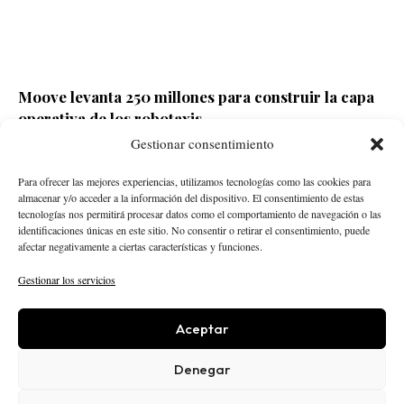
Moove levanta 250 millones para construir la capa
operativa de los robotaxis
Gestionar consentimiento
Redacción ECD
Hace 4 horas
Para ofrecer las mejores experiencias, utilizamos tecnologías como las cookies para
almacenar y/o acceder a la información del dispositivo. El consentimiento de estas
tecnologías nos permitirá procesar datos como el comportamiento de navegación o las
identificaciones únicas en este sitio. No consentir o retirar el consentimiento, puede
afectar negativamente a ciertas características y funciones.
Gestionar los servicios
Aceptar
STARTUPS
INTELIGENCIA ARTIFICIAL
CREATOR ECONOMY
ROBÓTICA
NEGOCIOS
Denegar
ECONOMÍA
ACTUALIDAD
PUBLICIDAD
NOSOTROS
POLÍTICA EDITORIAL