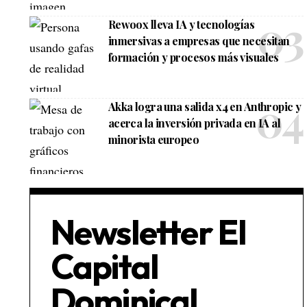
Rewoox lleva IA y tecnologías
inmersivas a empresas que necesitan
formación y procesos más visuales
Akka logra una salida x4 en Anthropic y
acerca la inversión privada en IA al
minorista europeo
Newsletter El
Capital
Dominical