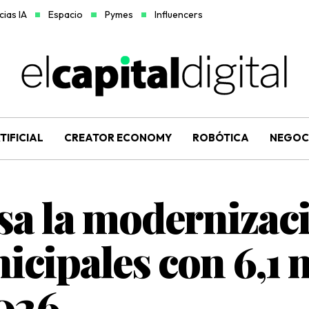
ias IA
Espacio
Pymes
Influencers
TIFICIAL
CREATOR ECONOMY
ROBÓTICA
NEGOC
a la modernizaci
cipales con 6,1 
026