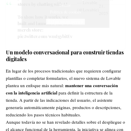
— Lovable
stores by chatting with AI.
Twitter
21,
(@Lovable)
Política de cookies
2025
To show how it works, we
Estoy de acuerdo
built and launched our first
merch store:
pic.twitter.com/wmIgybitEv
Un modelo conversacional para construir tiendas
digitales
En lugar de los procesos tradicionales que requieren configurar
plantillas o completar formularios, el nuevo sistema de Lovable
mantener una conversación
plantea un enfoque más natural:
con la inteligencia artificial
para definir la estructura de la
tienda. A partir de las indicaciones del usuario, el asistente
generaría automáticamente páginas, productos o descripciones,
reduciendo los pasos técnicos habituales.
Aunque todavía no se han revelado detalles sobre el despliegue o
el alcance funcional de la herramienta, la iniciativa se alinea con