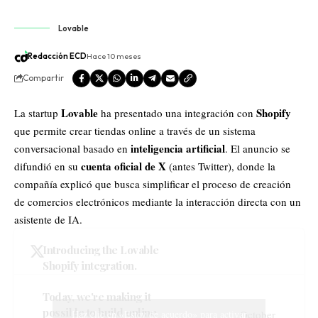
Lovable
Redacción ECD
Hace 10 meses
Compartir
Lovable
Shopify
La startup
ha presentado una integración con
que permite crear tiendas online a través de un sistema
inteligencia artificial
conversacional basado en
. El anuncio se
cuenta oficial de X
difundió en su
(antes
Twitter
), donde la
compañía explicó que busca simplificar el proceso de creación
de comercios electrónicos mediante la interacción directa con un
asistente de IA.
Introducing the Lovable
Shopify integration.
Today, we're making it
possible to build online
Haz clic en «Estoy de acuerdo» para activar
October