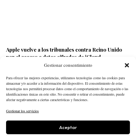
Apple vuelve a los tribunales contra Reino Unido
por el acceso a datos cifrados de iCloud
Gestionar consentimiento
Redacción ECD
Hace 1 día
Para ofrecer las mejores experiencias, utilizamos tecnologías como las cookies para
almacenar y/o acceder a la información del dispositivo. El consentimiento de estas
tecnologías nos permitirá procesar datos como el comportamiento de navegación o las
identificaciones únicas en este sitio. No consentir o retirar el consentimiento, puede
afectar negativamente a ciertas características y funciones.
Gestionar los servicios
Aceptar
STARTUPS
INTELIGENCIA ARTIFICIAL
CREATOR ECONOMY
ROBÓTICA
NEGOCIOS