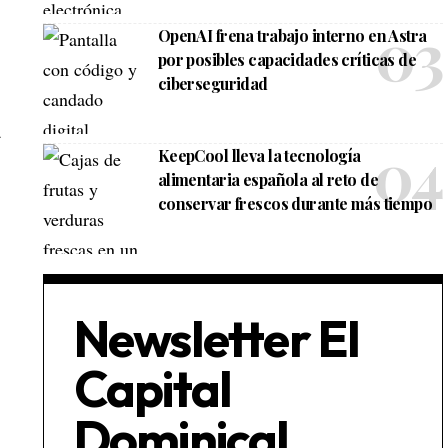
OpenAI frena trabajo interno en Astra
por posibles capacidades críticas de
ciberseguridad
a
KeepCool lleva la tecnología
alimentaria española al reto de
conservar frescos durante más tiempo
Newsletter El
Capital
Dominical