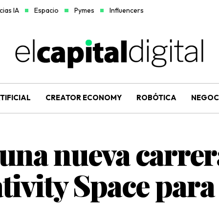
ias IA
Espacio
Pymes
Influencers
TIFICIAL
CREATOR ECONOMY
ROBÓTICA
NEGOC
una nueva carre
lativity Space par