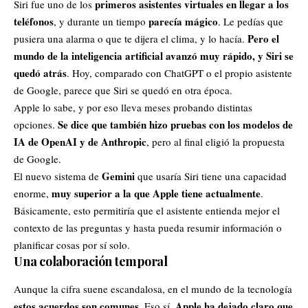
primeros asistentes virtuales en llegar a los
Siri fue uno de los
teléfonos
parecía mágico
, y durante un tiempo
. Le pedías que
Pero el
pusiera una alarma o que te dijera el clima, y lo hacía.
mundo de la inteligencia artificial avanzó muy rápido, y Siri se
quedó atrás
. Hoy, comparado con
ChatGPT
o el propio asistente
de Google, parece que Siri se quedó en otra época.
Apple lo sabe, y por eso lleva meses probando distintas
Se dice que también hizo pruebas con los modelos de
opciones.
IA de
OpenAI
y de Anthropic
, pero al final eligió la propuesta
de Google.
Gemini
El nuevo sistema de
que usaría Siri tiene una capacidad
muy superior a la que Apple tiene actualmente
enorme,
.
Básicamente, esto permitiría que el asistente entienda mejor el
contexto de las preguntas y hasta pueda resumir información o
planificar cosas por sí solo.
Una colaboración temporal
Aunque la cifra suene escandalosa, en el mundo de la tecnología
estos acuerdos son comunes
Apple ha dejado claro que
. Eso sí,