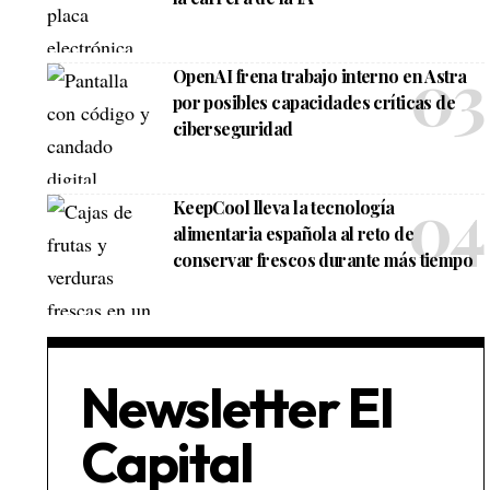
OpenAI frena trabajo interno en Astra
por posibles capacidades críticas de
ciberseguridad
KeepCool lleva la tecnología
alimentaria española al reto de
conservar frescos durante más tiempo
Newsletter El
Capital