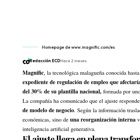
Homepage de www.magnific.com/es
Redacción ECD
Hace 2 meses
Magnific
, la tecnológica malagueña conocida has
expediente de regulación de empleo
que afectarí
del 30% de su plantilla nacional,
formada por uno
La compañía ha comunicado que el ajuste respond
de modelo de negocio
. Según la información trasl
una reorganización interna
económicas, sino de
v
inteligencia artificial generativa.
El ajuste llega en plena transf