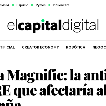
ias IA
Espacio
Pymes
Influencers
TIFICIAL
CREATOR ECONOMY
ROBÓTICA
NEGOC
 Magnific: la an
 que afectaría a
paña