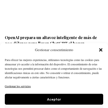
OpenAI prepara un altavoz inteligente de más de
300 dólares para llevar ChatGPT al hogar
Gestionar consentimiento
Redacción ECD
Hace 3 horas
Para ofrecer las mejores experiencias, utilizamos tecnologías como las cookies para
almacenar y/o acceder a la información del dispositivo. El consentimiento de estas
tecnologías nos permitirá procesar datos como el comportamiento de navegación o las
identificaciones únicas en este sitio. No consentir o retirar el consentimiento, puede
afectar negativamente a ciertas características y funciones.
Gestionar los servicios
Aceptar
STARTUPS
INTELIGENCIA ARTIFICIAL
CREATOR ECONOMY
ROBÓTICA
NEGOCIOS