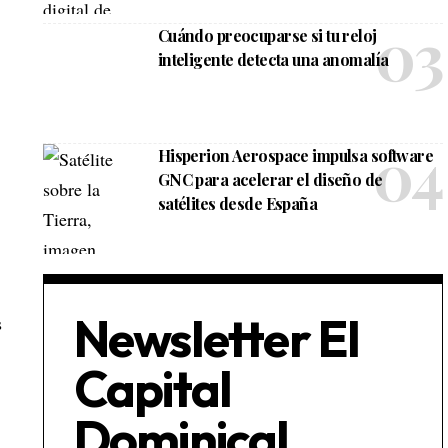
Cuándo preocuparse si tu reloj
inteligente detecta una anomalía
Hisperion Aerospace impulsa software
GNC para acelerar el diseño de
satélites desde España
Newsletter El
s
Capital
Dominical