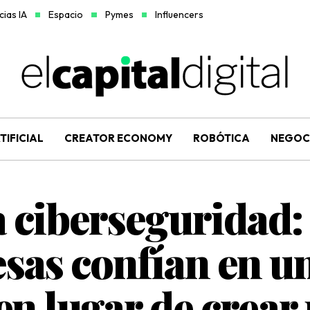
ias IA
Espacio
Pymes
Influencers
TIFICIAL
CREATOR ECONOMY
ROBÓTICA
NEGOC
a ciberseguridad:
sas confían en u
en lugar de crear