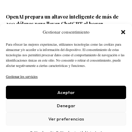
OpenAI prepara un altavoz inteligente de más de
300 dólares para llevar ChatGPT al hogar
Gestionar consentimiento
Redacción ECD
Hace 13 horas
Para ofrecer las mejores experiencias, utilizamos tecnologías como las cookies para
almacenar y/o acceder a la información del dispositivo. El consentimiento de estas
tecnologías nos permitirá procesar datos como el comportamiento de navegación o las
identificaciones únicas en este sitio. No consentir o retirar el consentimiento, puede
afectar negativamente a ciertas características y funciones.
Gestionar los servicios
Aceptar
STARTUPS
INTELIGENCIA ARTIFICIAL
CREATOR ECONOMY
ROBÓTICA
NEGOCIOS
Denegar
ECONOMÍA
ACTUALIDAD
PUBLICIDAD
NOSOTROS
POLÍTICA EDITORIAL
Ver preferencias
AVISO LEGAL
PRIVACIDAD
COOKIES
© 2025 El Capital Digital