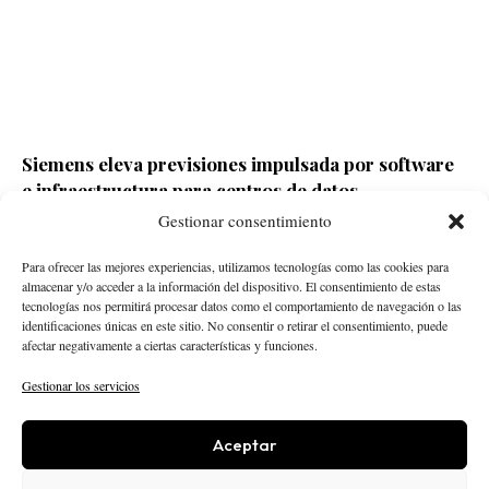
Siemens eleva previsiones impulsada por software
e infraestructura para centros de datos
Gestionar consentimiento
Redacción ECD
Hace 23 horas
Para ofrecer las mejores experiencias, utilizamos tecnologías como las cookies para
almacenar y/o acceder a la información del dispositivo. El consentimiento de estas
tecnologías nos permitirá procesar datos como el comportamiento de navegación o las
identificaciones únicas en este sitio. No consentir o retirar el consentimiento, puede
afectar negativamente a ciertas características y funciones.
Gestionar los servicios
Aceptar
STARTUPS
INTELIGENCIA ARTIFICIAL
CREATOR ECONOMY
ROBÓTICA
NEGOCIOS