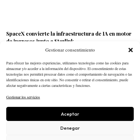
SpaceX convierte la infraestructura de IA en motor
de ingresos junto a Starlink
Gestionar consentimiento
Redacción ECD
Hace 17 horas
Para ofrecer las mejores experiencias, utilizamos tecnologías como las cookies para
almacenar y/o acceder a la información del dispositivo. El consentimiento de estas
tecnologías nos permitirá procesar datos como el comportamiento de navegación o las
identificaciones únicas en este sitio. No consentir o retirar el consentimiento, puede
afectar negativamente a ciertas características y funciones.
Gestionar los servicios
Aceptar
STARTUPS
INTELIGENCIA ARTIFICIAL
CREATOR ECONOMY
ROBÓTICA
NEGOCIOS
Denegar
ECONOMÍA
ACTUALIDAD
PUBLICIDAD
NOSOTROS
POLÍTICA EDITORIAL