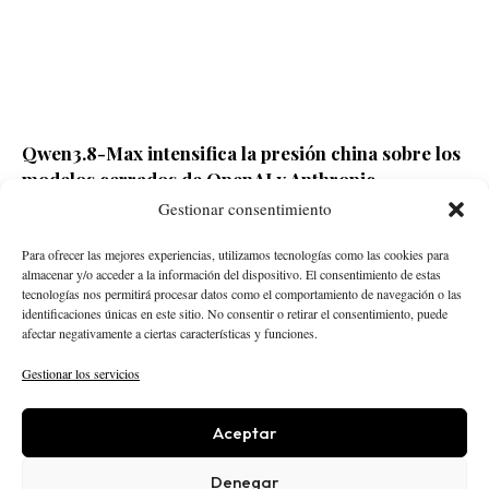
Qwen3.8-Max intensifica la presión china sobre los
modelos cerrados de OpenAI y Anthropic
Gestionar consentimiento
Redacción ECD
Hace 24 horas
Para ofrecer las mejores experiencias, utilizamos tecnologías como las cookies para
almacenar y/o acceder a la información del dispositivo. El consentimiento de estas
tecnologías nos permitirá procesar datos como el comportamiento de navegación o las
identificaciones únicas en este sitio. No consentir o retirar el consentimiento, puede
afectar negativamente a ciertas características y funciones.
Gestionar los servicios
Aceptar
STARTUPS
INTELIGENCIA ARTIFICIAL
CREATOR ECONOMY
ROBÓTICA
NEGOCIOS
Denegar
ECONOMÍA
ACTUALIDAD