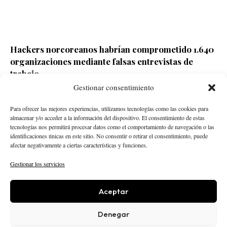
Hackers norcoreanos habrían comprometido 1.640
organizaciones mediante falsas entrevistas de
trabajo
Gestionar consentimiento
Redacción ECD
Hace 3 días
Para ofrecer las mejores experiencias, utilizamos tecnologías como las cookies para
almacenar y/o acceder a la información del dispositivo. El consentimiento de estas
tecnologías nos permitirá procesar datos como el comportamiento de navegación o las
identificaciones únicas en este sitio. No consentir o retirar el consentimiento, puede
afectar negativamente a ciertas características y funciones.
Gestionar los servicios
Aceptar
STARTUPS
INTELIGENCIA ARTIFICIAL
CREATOR ECONOMY
ROBÓTICA
NEGOCIOS
Denegar
ECONOMÍA
ACTUALIDAD
PUBLICIDAD
NOSOTROS
POLÍTICA EDITORIAL