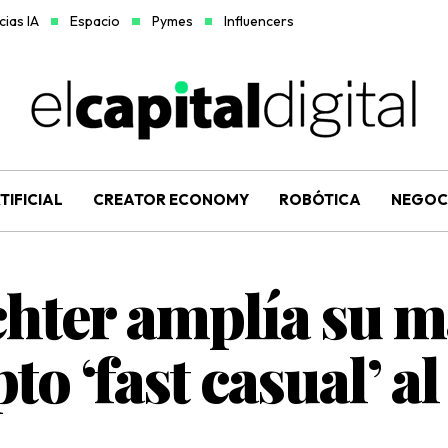
ias IA
Espacio
Pymes
Influencers
TIFICIAL
CREATOR ECONOMY
ROBÓTICA
NEGOC
hter amplía su m
to ‘fast casual’ a