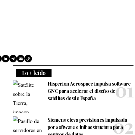
Lo + leído
Hisperion Aerospace impulsa software
GNC para acelerar el diseño de
satélites desde España
Siemens eleva previsiones impulsada
por software e infraestructura para
centros de datos