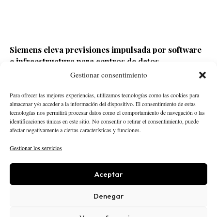
Siemens eleva previsiones impulsada por software
e infraestructura para centros de datos
Gestionar consentimiento
Redacción ECD
Hace 2 días
Para ofrecer las mejores experiencias, utilizamos tecnologías como las cookies para
almacenar y/o acceder a la información del dispositivo. El consentimiento de estas
tecnologías nos permitirá procesar datos como el comportamiento de navegación o las
identificaciones únicas en este sitio. No consentir o retirar el consentimiento, puede
afectar negativamente a ciertas características y funciones.
Gestionar los servicios
Aceptar
STARTUPS
INTELIGENCIA ARTIFICIAL
CREATOR ECONOMY
ROBÓTICA
NEGOCIOS
Denegar
ECONOMÍA
ACTUALIDAD
PUBLICIDAD
NOSOTROS
POLÍTICA EDITORIAL