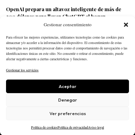
OpenAI prepara un altavoz inteligente de más de
300 dólares para llevar ChatGPT al hogar
Gestionar consentimiento
Redacción ECD
Hace 4 horas
Para ofrecer las mejores experiencias, utilizamos tecnologías como las cookies para
almacenar y/o acceder a la información del dispositivo. El consentimiento de estas
tecnologías nos permitirá procesar datos como el comportamiento de navegación o las
identificaciones únicas en este sitio. No consentir o retirar el consentimiento, puede
afectar negativamente a ciertas características y funciones.
Gestionar los servicios
Aceptar
STARTUPS
INTELIGENCIA ARTIFICIAL
CREATOR ECONOMY
ROBÓTICA
NEGOCIOS
Denegar
ECONOMÍA
ACTUALIDAD
PUBLICIDAD
NOSOTROS
POLÍTICA EDITORIAL
Ver preferencias
AVISO LEGAL
PRIVACIDAD
COOKIES
© 2025 El Capital Digital
Política de cookies
Política de privacidad
Aviso legal