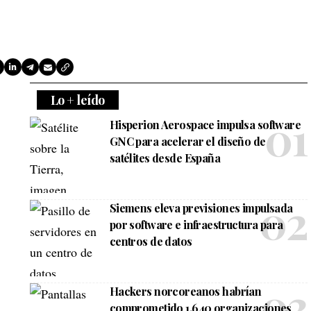
Lo + leído
Hisperion Aerospace impulsa software
GNC para acelerar el diseño de
satélites desde España
Siemens eleva previsiones impulsada
por software e infraestructura para
centros de datos
Hackers norcoreanos habrían
comprometido 1.640 organizaciones