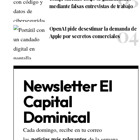
mediante falsas entrevistas de trabajo
s
OpenAI pide desestimar la demanda de
Apple por secretos comerciales
Newsletter El
Capital
Dominical
Cada domingo, recibe en tu correo
noticias más relevantes
las
de la semana,