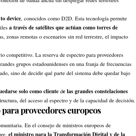
onexión de banda ancha sin desplegar redes terrestres
 to device
, conocidos como D2D. Esta tecnología permite
a través de satélites que actúan como torres de
iles
, zonas remotas o escenarios sin red terrestre, el impacto
io competitivo. La reserva de espectro para proveedores
randes grupos estadounidenses en una franja de frecuencias
cado, sino de decidir qué parte del sistema debe quedar bajo
edarse solo como cliente
e las grandes constelaciones
d
ructura, del acceso al espectro y de la capacidad de decisión.
o para proveedores europeos
omunitaria. En el consejo de ministros europeos de
el ministro para la Transformación Digital y de la
pre,