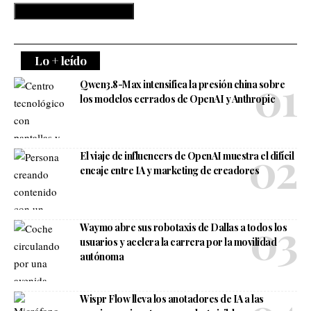
Lo + leído
Qwen3.8-Max intensifica la presión china sobre
los modelos cerrados de OpenAI y Anthropic
El viaje de influencers de OpenAI muestra el difícil
encaje entre IA y marketing de creadores
Waymo abre sus robotaxis de Dallas a todos los
usuarios y acelera la carrera por la movilidad
autónoma
Wispr Flow lleva los anotadores de IA a las