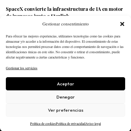
SpaceX convierte la infraestructura de IA en motor
de ingresos junto a Starlink
Gestionar consentimiento
Redacción ECD
Hace 4 horas
Para ofrecer las mejores experiencias, utilizamos tecnologías como las cookies para
almacenar y/o acceder a la información del dispositivo. El consentimiento de estas
tecnologías nos permitirá procesar datos como el comportamiento de navegación o las
identificaciones únicas en este sitio. No consentir o retirar el consentimiento, puede
afectar negativamente a ciertas características y funciones.
Gestionar los servicios
Aceptar
STARTUPS
INTELIGENCIA ARTIFICIAL
CREATOR ECONOMY
ROBÓTICA
NEGOCIOS
Denegar
ECONOMÍA
ACTUALIDAD
PUBLICIDAD
NOSOTROS
POLÍTICA EDITORIAL
Ver preferencias
AVISO LEGAL
PRIVACIDAD
COOKIES
© 2025 El Capital Digital
Política de cookies
Política de privacidad
Aviso legal