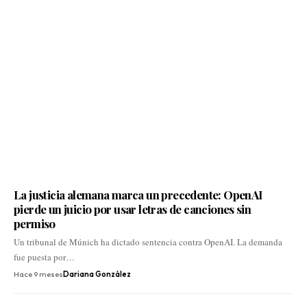
La justicia alemana marca un precedente: OpenAI
pierde un juicio por usar letras de canciones sin
permiso
Un tribunal de Múnich ha dictado sentencia contra OpenAI. La demanda
fue puesta por…
Hace 9 meses
Dariana González