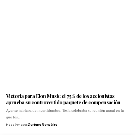
Victoria para Elon Musk: el 75% de los accionistas
aprueba su controvertido paquete de compensación
Ayer se hablaba de incertidumbre. Tesla celebraba su reunión anual en la
que los…
Hace 9 meses
Dariana González