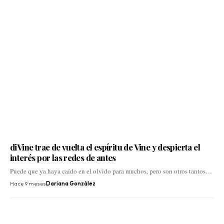
diVine trae de vuelta el espíritu de Vine y despierta el
interés por las redes de antes
Puede que ya haya caído en el olvido para muchos, pero son otros tantos…
Hace 9 meses
Dariana González