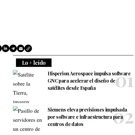
Lo + leído
Hisperion Aerospace impulsa software
GNC para acelerar el diseño de
satélites desde España
Siemens eleva previsiones impulsada
por software e infraestructura para
centros de datos