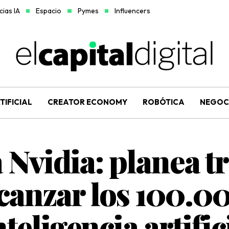
ias IA
Espacio
Pymes
Influencers
TIFICIAL
CREATOR ECONOMY
ROBÓTICA
NEGOC
Nvidia: planea tr
lcanzar los 100.0
teligencia artific